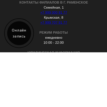
КОНТАКТЫ ФИЛИАЛОВ В Г. РАМЕНСКОЕ
Семейная, 1
+7 999 000 91 77
Крымская, 8
+7 999 707 91 77
Онлайн
РЕЖИМ РАБОТЫ
запись
ежедневно
10:00 - 22:00
ЮРИДИЧЕСКАЯ ИНФОРМАЦИЯ
ИП Велиметов Р. Н.
ИНН 504020499460
ОГРНИП 320508100203452
БАРБЕРШОП RAF'S РАМЕНСКОЕ
Политика конфиденциальности
Доставка и оплата
Возврат товара
© 2020
cupmedia